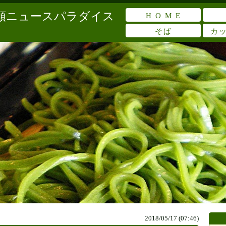
麺類ニュースパラダイス
H O M E
そば
カ
2018/05/17 (07:46)