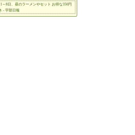
月1～8日、昼のラーメンやセット お得な350円
き - 宇部日報