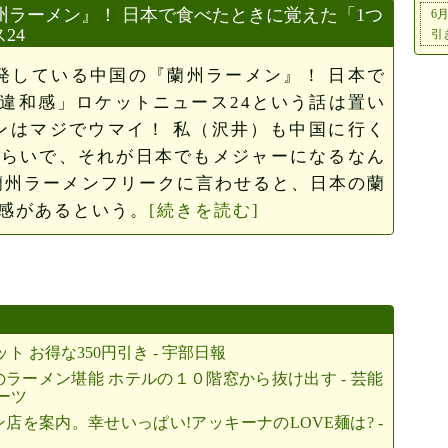
州ラーメン』！ 日本で食べたときに覚えた「1つ
6
24
引
発している中国の『蘭州ラーメン』！ 日本で
違和感」ロケットニュース24という話は置い
ンはマジでウマイ！ 私（沢井）も中国に行く
くらいで、それが日本でもメジャーになるなん
蘭州ラーメンフリークに言わせると、日本の蘭
和感があるという。
[続きを読む]
ト お得な350円引き - 宇部日報
ラーメン堪能 ホテルの１０階窓から抜け出す - 芸能
ポーツ
を案内。幸せいっぱい!アッキーナのLOVE麺は? -