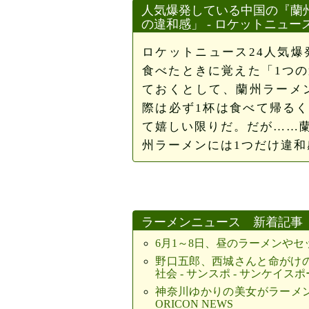
人気爆発している中国の『蘭
の違和感」 - ロケットニュース
ロケットニュース24人気爆
食べたときに覚えた「1つの
ておくとして、蘭州ラーメ
際は必ず1杯は食べて帰る
て嬉しい限りだ。だが……
州ラーメンには1つだけ違
ラーメンニュース 新着記事
6月1～8日、昼のラーメンやセッ
野口五郎、西城さんと命がけの
社会 - サンスポ - サンケイス
神奈川ゆかりの美女がラーメン店
ORICON NEWS