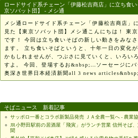
ロードサイド系チェーン「伊藤松吉商店」に立ち食い
京ソバット団】 - メシ通
メシ通ロードサイド系チェーン「伊藤松吉商店」
見た【東京ソバット団】メシ通こんにちは！ 東
です！ 今回は立ち食いそばの新しい動きをみな
ます。 立ち食いそばというと、十年一日の変化
かもしれませんが、つぶさに見ていくと、いろい
すよ。 今回、登場するお&nbsp;...ソーセージ
奥深き世界日本経済新聞all 3 news articles&nbsp;
そばニュース 新着記事
サッポロ一番とコラボ新製品発売 ＪＡ全農一覧へ - 農業
JR小野田駅前の居酒屋「飛寅」がランチ営業 信州そば、定
聞