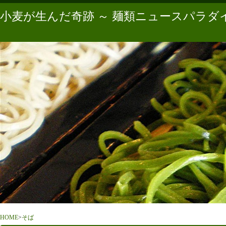
小麦が生んだ奇跡 ～ 麺類ニュースパラダ
HOME
>
そば